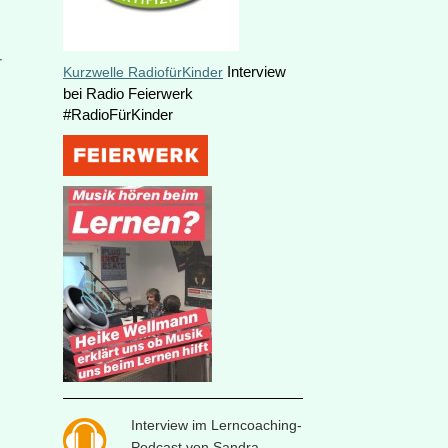
r
Interview
Kurzwelle RadiofürKinder
bei Radio Feierwerk
#RadioFürKinder
Interview im Lerncoaching-
Podcast von Sandra