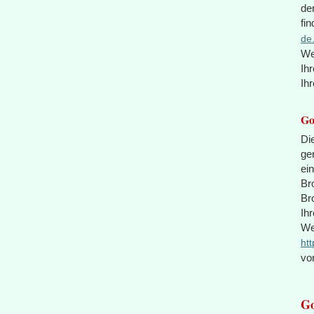
de
fi
de
We
Ih
Ih
Go
Di
ge
ei
Br
Br
Ih
We
ht
vo
Go