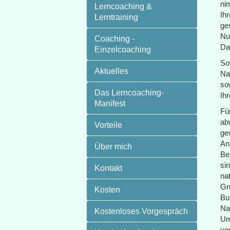
ni
Lerncoaching &
Ih
Lerntraining
ge
Nu
Coaching -
Da
Einzelcoaching
So
Aktuelles
Na
so
Das Lerncoaching-
Ih
Manifest
Fü
ab
Vorteile
ge
An
Über mich
Be
si
Kontakt
na
Gr
Kosten
Bu
Na
Kostenloses Vorgespräch
Um
vo