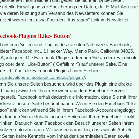
geforderten Informationen und geben sie nicht an Dritte weiter.
e erteilte Einwilligung zur Speicherung der Daten, der E-Mail-Adresse
wie deren Nutzung zum Versand des Newsletters können Sie
derzeit widerrufen, etwa über den "Austragen"-Link im Newsletter.
cebook-Plugins (Like- Button)
f unseren Seiten sind Plugins des sozialen Netzwerks Facebook,
bieter Facebook Inc., 1 Hacker Way, Menlo Park, California 94025,
A, integriert. Die Facebook-Plugins erkennen Sie an dem Facebook-
go oder dem "Like-Button" ("Gefällt mir") auf unserer Seite. Eine
ersicht über die Facebook-Plugins finden Sie hier:
.
tps://developers.facebook.com/docs/plugins/
nn Sie unsere Seiten besuchen, wird über das Plugin eine direkte
rbindung zwischen Ihrem Browser und dem Facebook-Server
rgestellt. Facebook erhält dadurch die Information, dass Sie mit Ihrer
Adresse unsere Seite besucht haben. Wenn Sie den Facebook "Like-
tton" anklicken während Sie in Ihrem Facebook-Account eingeloggt
nd, können Sie die Inhalte unserer Seiten auf Ihrem Facebook-Profil
rlinken. Dadurch kann Facebook den Besuch unserer Seiten Ihrem
nutzerkonto zuordnen. Wir weisen darauf hin, dass wir als Anbieter
r Seiten keine Kenntnis vom Inhalt der übermittelten Daten sowie