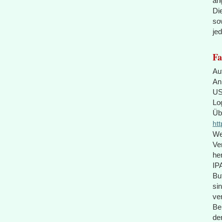
an
Di
so
je
Fa
Au
An
US
Lo
Üb
ht
We
Ve
he
IP
Bu
si
ve
Be
de