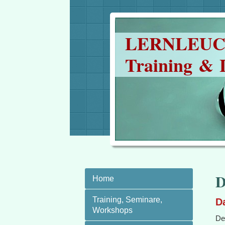
LERN
Training & 
D
Home
Training, Seminare,
D
Workshops
De