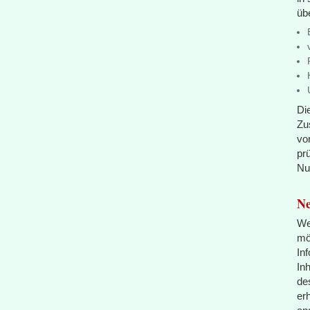
übe
Di
Zu
vo
pr
Nu
Ne
We
mö
In
In
de
er