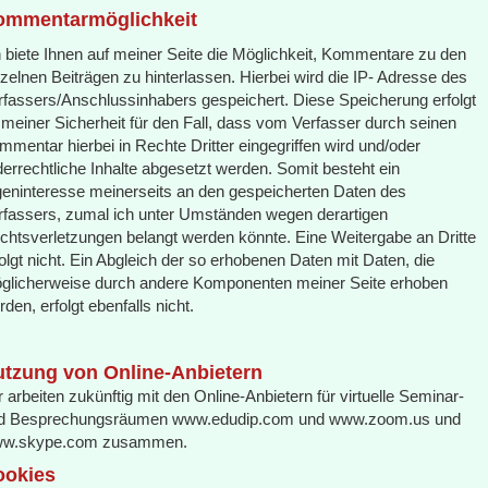
ommentarmöglichkeit
h biete Ihnen auf meiner Seite die Möglichkeit, Kommentare zu den
nzelnen Beiträgen zu hinterlassen. Hierbei wird die IP- Adresse des
rfassers/Anschlussinhabers gespeichert. Diese Speicherung erfolgt
 meiner Sicherheit für den Fall, dass vom Verfasser durch seinen
mmentar hierbei in Rechte Dritter eingegriffen wird und/oder
derrechtliche Inhalte abgesetzt werden. Somit besteht ein
geninteresse meinerseits an den gespeicherten Daten des
rfassers, zumal ich unter Umständen wegen derartigen
chtsverletzungen belangt werden könnte. Eine Weitergabe an Dritte
folgt nicht. Ein Abgleich der so erhobenen Daten mit Daten, die
glicherweise durch andere Komponenten meiner Seite erhoben
den, erfolgt ebenfalls nicht.
tzung von Online-Anbietern
r arbeiten zukünftig mit den Online-Anbietern für virtuelle Seminar-
d Besprechungsräumen www.edudip.com und www.zoom.us und
w.skype.com zusammen.
ookies