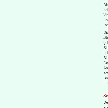
Di
ri
Vi
un
Re
Di
„S
ge
Si
be
Si
Co
An
so
Br
Fu
Se
De
in