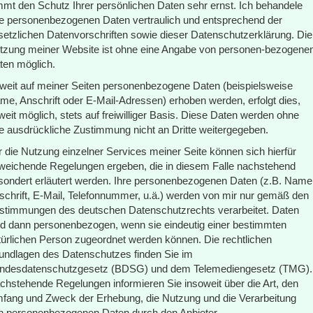
mmt den Schutz Ihrer persönlichen Daten sehr ernst. Ich behandele
re personenbezogenen Daten vertraulich und entsprechend der
setzlichen Datenvorschriften sowie dieser Datenschutzerklärung. Die
tzung meiner Website ist ohne eine Angabe von personen-bezogene
ten möglich.
weit auf meiner Seiten personenbezogene Daten (beispielsweise
me, Anschrift oder E-Mail-Adressen) erhoben werden, erfolgt dies,
weit möglich, stets auf freiwilliger Basis. Diese Daten werden ohne
re ausdrückliche Zustimmung nicht an Dritte weitergegeben.
r die Nutzung einzelner Services meiner Seite können sich hierfür
weichende Regelungen ergeben, die in diesem Falle nachstehend
sondert erläutert werden. Ihre personenbezogenen Daten (z.B. Name
schrift, E-Mail, Telefonnummer, u.ä.) werden von mir nur gemäß den
stimmungen des deutschen Datenschutzrechts verarbeitet. Daten
nd dann personenbezogen, wenn sie eindeutig einer bestimmten
türlichen Person zugeordnet werden können. Die rechtlichen
undlagen des Datenschutzes finden Sie im
ndesdatenschutzgesetz (BDSG) und dem Telemediengesetz (TMG).
chstehende Regelungen informieren Sie insoweit über die Art, den
fang und Zweck der Erhebung, die Nutzung und die Verarbeitung
n personenbezogenen Daten durch den Anbieter