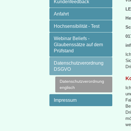
Kundenfeedback
LE
Anfahrt
He
Hochsensibilität - Test
Sc
01
Webinar Beliefs -
Glaubenssätze auf dem
in
Prüfstand
Ic
Si
Datenschutzverordnung
Dri
DSGVO
Ko
Datenschutzverordnung
englisch
Ich
un
Fa
Impressum
Be
Dr
mö
wer